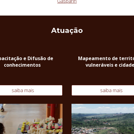
Gasparin
Atuação
acitação e Difusão de
Mapeamento de territó
conhecimentos
vulneráveis e cidad
saiba mais
saiba mais