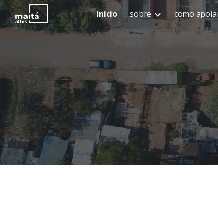
início
sobre
como apoia
Sk