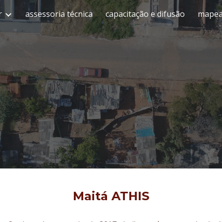
r
assessoria técnica
capacitação e difusão
mapeam
ip to main content
Skip to navigat
Maitá ATHIS