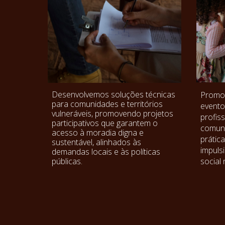
Desenvolvemos soluções técnicas
Promov
para comunidades e territórios
evento
vulneráveis, promovendo projetos
profis
participativos que garantem o
comuni
acesso à moradia digna e
prátic
sustentável, alinhados às
impuls
demandas locais e às políticas
social
públicas.