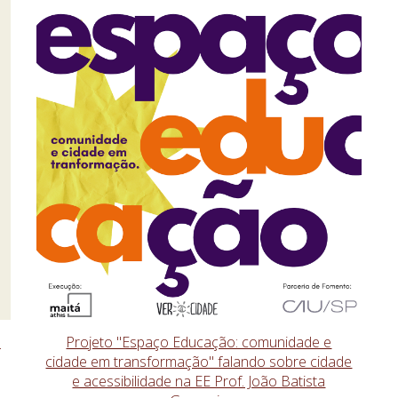
s
Projeto "Espaço Educação: comunidade e
cidade em transformação" falando sobre cidade
e acessibilidade na EE Prof. João Batista