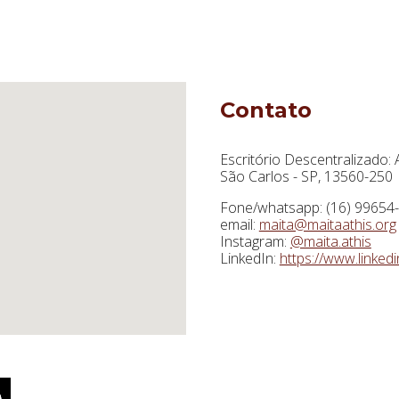
Contato
Escritório Descentralizado: A
São Carlos - SP, 13560-250
Fone/whatsapp: (16) 99654
email:
maita@maitaathis.org
Instagram:
@maita.athis
LinkedIn:
https://www.linked