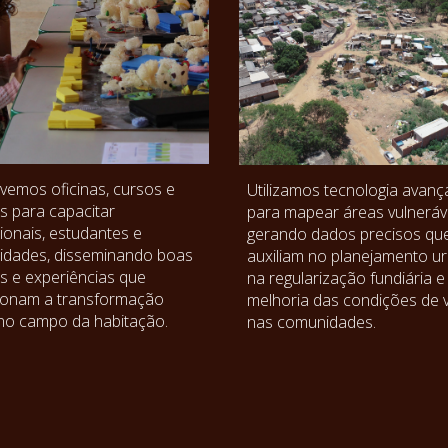
emos oficinas, cursos e
Utilizamos tecnologia avan
s para capacitar
para mapear áreas vulneráve
sionais, estudantes e
gerando dados precisos qu
dades, disseminando boas
auxiliam no planejamento u
as e experiências que
na regularização fundiária e
ionam a transformação
melhoria das condições de 
 no campo da habitação.
nas comunidades.