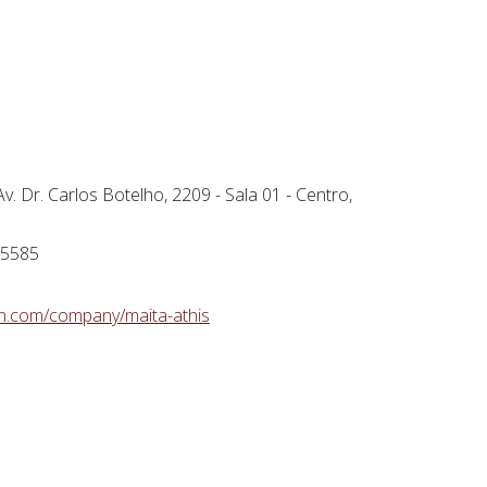
v. Dr. Carlos Botelho, 2209 - Sala 01 - Centro,
-5585
in.com/company/maita-athis