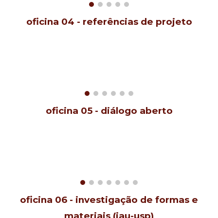
oficina 0
4
-
referências de projeto
oficina 0
5
-
diálogo aberto
oficina 0
6
-
investigação de formas e
materiais (iau-usp)