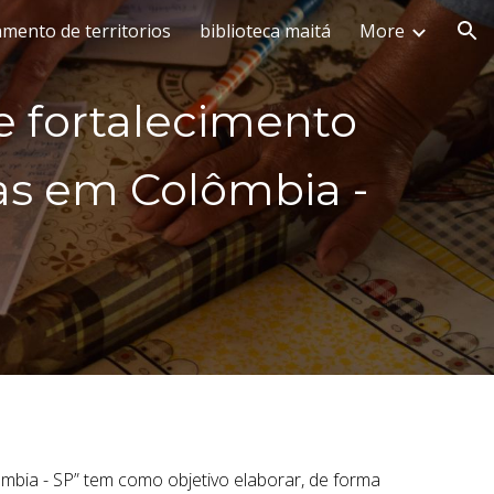
ento de territorios
biblioteca maitá
More
ion
e fortalecimento
as em Colômbia -
ômbia - SP” tem como objetivo elaborar, de forma