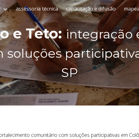
r
assessoria técnica
capacitação e difusão
mapeam
ip to main content
Skip to navigat
ho e Teto:
integração 
 soluções participativ
SP
 fortalecimento comunitário com soluções participativas em Col